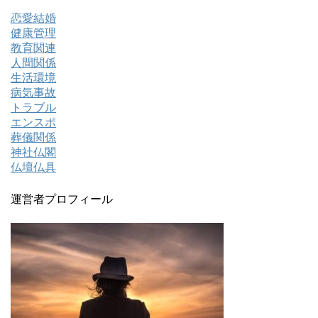
恋愛結婚
健康管理
教育関連
人間関係
生活環境
病気事故
トラブル
エンスポ
葬儀関係
神社仏閣
仏壇仏具
運営者プロフィール