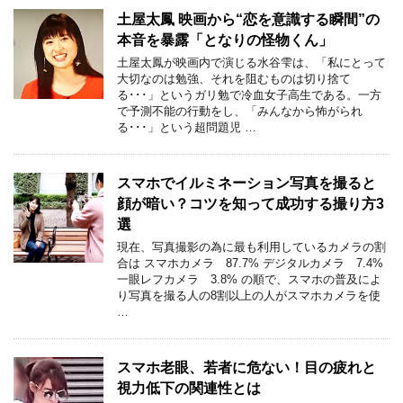
土屋太鳳 映画から“恋を意識する瞬間”の
本音を暴露「となりの怪物くん」
土屋太鳳が映画内で演じる水谷雫は、「私にとって
大切なのは勉強、それを阻むものは切り捨て
る･･･」というガリ勉で冷血女子高生である。一方
で予測不能の行動をし、「みんなから怖がられ
る･･･」という超問題児 …
スマホでイルミネーション写真を撮ると
顔が暗い？コツを知って成功する撮り方3
選
現在、写真撮影の為に最も利用しているカメラの割
合は スマホカメラ 87.7% デジタルカメラ 7.4%
一眼レフカメラ 3.8% の順で、スマホの普及によ
り写真を撮る人の8割以上の人がスマホカメラを使
…
スマホ老眼、若者に危ない！目の疲れと
視力低下の関連性とは