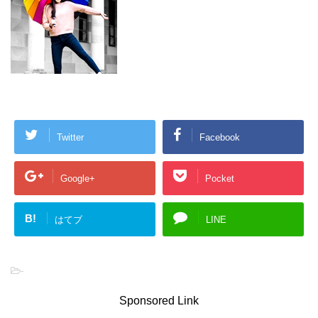
Twitter
Facebook
Google+
Pocket
B!
はてブ
LINE
-
Sponsored Link