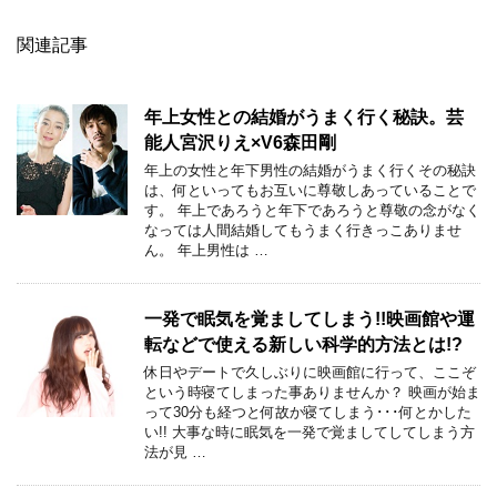
関連記事
年上女性との結婚がうまく行く秘訣。芸
能人宮沢りえ×V6森田剛
年上の女性と年下男性の結婚がうまく行くその秘訣
は、何といってもお互いに尊敬しあっていることで
す。 年上であろうと年下であろうと尊敬の念がなく
なっては人間結婚してもうまく行きっこありませ
ん。 年上男性は …
一発で眠気を覚ましてしまう!!映画館や運
転などで使える新しい科学的方法とは!?
休日やデートで久しぶりに映画館に行って、ここぞ
という時寝てしまった事ありませんか？ 映画が始ま
って30分も経つと何故か寝てしまう･･･何とかした
い!! 大事な時に眠気を一発で覚ましてしてしまう方
法が見 …