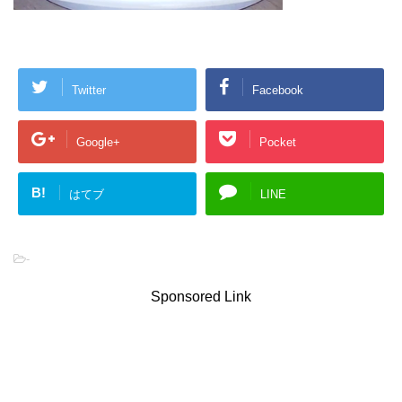
Twitter
Facebook
Google+
Pocket
B!
はてブ
LINE
-
Sponsored Link