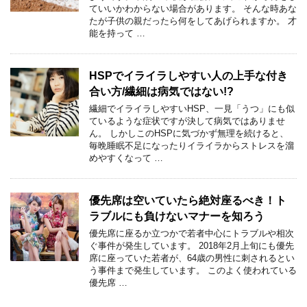
ていいかわからない場合があります。 そんな時あな
たが子供の親だったら何をしてあげられますか。 才
能を持って …
HSPでイライラしやすい人の上手な付き
合い方/繊細は病気ではない!?
繊細でイライラしやすいHSP、一見「うつ」にも似
ているような症状ですが決して病気ではありませ
ん。 しかしこのHSPに気づかず無理を続けると、
毎晩睡眠不足になったりイライラからストレスを溜
めやすくなって …
優先席は空いていたら絶対座るべき！ト
ラブルにも負けないマナーを知ろう
優先席に座るか立つかで若者中心にトラブルや相次
ぐ事件が発生しています。 2018年2月上旬にも優先
席に座っていた若者が、64歳の男性に刺されるとい
う事件まで発生しています。 このよく使われている
優先席 …