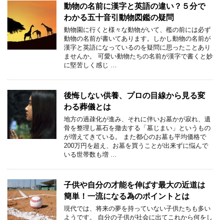
動物の名前に漢字と英語の違い？５分で
わかる五十音引動物図鑑の疑問
動物園に行くと様々な動物がいて、檻の前には必ず
動物の名前が書いてあります。しかし動物の名前が
漢字と英語になっているのを疑問に思ったことあり
ませんか。 可愛い動物たちの名前が漢字で書くと妙
に堅苦しく感じ …
後悔しない供養、プロの目線から見る変
わる葬儀とは
地方の過疎化が進み、それに伴いお墓かが寂れ、遺
骨を整理し墓石を撤去する「墓じまい」というもの
が増えてきている。 また都心のお墓も平均価格で
200万円を超え、お墓を買うことが出来ずに悩んで
いる世帯数も増 …
子供や自分の才能を伸ばす最大の近道は
簡単！一流になる為のポイントとは
現代では、将来の夢を持っていない子供たちも多い
ようです。 自分の子供が社会に出てこれから何をし