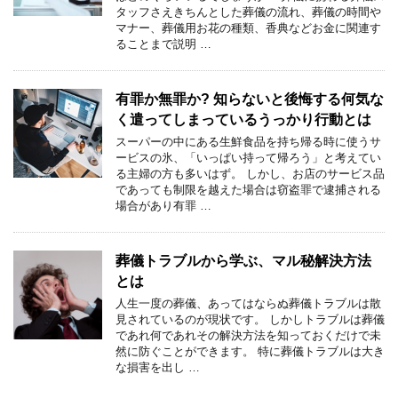
タッフさえきちんとした葬儀の流れ、葬儀の時間や
マナー、葬儀用お花の種類、香典などお金に関連す
ることまで説明 …
有罪か無罪か? 知らないと後悔する何気な
く遣ってしまっているうっかり行動とは
スーパーの中にある生鮮食品を持ち帰る時に使うサ
ービスの氷、「いっぱい持って帰ろう」と考えてい
る主婦の方も多いはず。 しかし、お店のサービス品
であっても制限を越えた場合は窃盗罪で逮捕される
場合があり有罪 …
葬儀トラブルから学ぶ、マル秘解決方法
とは
人生一度の葬儀、あってはならぬ葬儀トラブルは散
見されているのが現状です。 しかしトラブルは葬儀
であれ何であれその解決方法を知っておくだけで未
然に防ぐことができます。 特に葬儀トラブルは大き
な損害を出し …