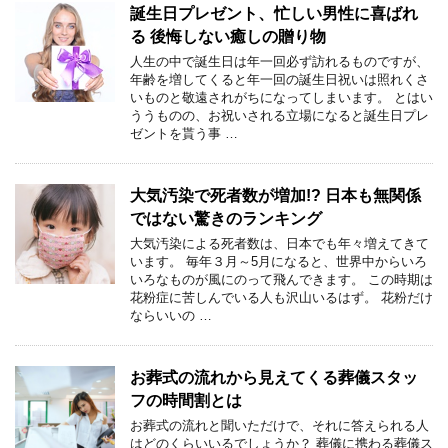
誕生日プレゼント、忙しい男性に喜ばれ
る 後悔しない癒しの贈り物
人生の中で誕生日は年一回必ず訪れるものですが、
年齢を増してくると年一回の誕生日祝いは照れくさ
いものと敬遠されがちになってしまいます。 とはい
ううものの、お祝いされる立場になると誕生日プレ
ゼントを貰う事 …
大気汚染で死者数が増加!? 日本も無関係
ではない驚きのランキング
大気汚染による死者数は、日本でも年々増えてきて
います。 毎年３月～5月になると、世界中からいろ
いろなものが風にのって飛んできます。 この時期は
花粉症に苦しんでいる人も沢山いるはず。 花粉だけ
ならいいの …
お葬式の流れから見えてくる葬儀スタッ
フの時間割とは
お葬式の流れと聞いただけで、それに答えられる人
はどのくらいいるでしょうか？ 葬儀に携わる葬儀ス