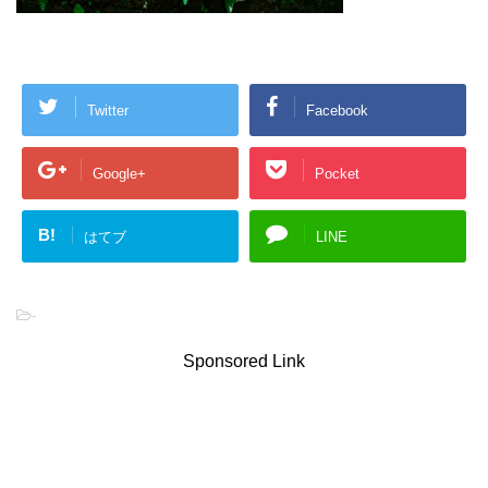
Twitter
Facebook
Google+
Pocket
B!
はてブ
LINE
-
Sponsored Link