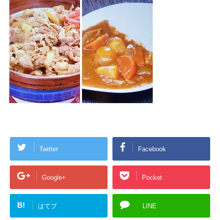
Twitter
Facebook
Google+
Pocket
B!
はてブ
LINE