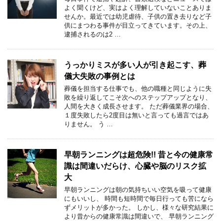
よく聞くけど、実はよく理解していないことありま
せんか。最近では幼児虐待、子供の置き去りなど子
供にまつわる事件が目立ってきています。その上、
逮捕されるのは2 …
うっかりミスが多い人が引き起こす、葬
儀大失敗の事例とは
葬儀を担当する仕事でも、他の職種と同じように失
敗を繰り返してこそ次へのステップアップとなり、
人間を大きく成長させます。 ただ葬儀業界の場合、
１度失敗したら2度目は無いと言っても過言ではあ
りません。 う …
早朝ランニングは超危険!! 昔と今の健康常
識は間違いだらけ、心臓や脳のリスク拡
大
早朝ランニングは朝の気持ちいい空気を吸って健康
にもいいし、 時間も短時間で毎日行っても苦になら
ずメリットが多かった。 しかし、様々な研究結果に
より昔からの健康常識は間違いで、 早朝ランニング