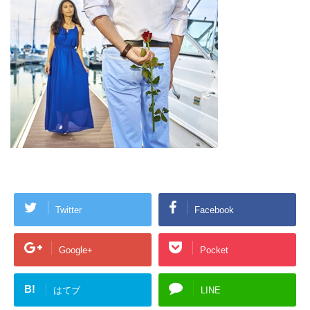
Twitter
Facebook
Google+
Pocket
B!
はてブ
LINE