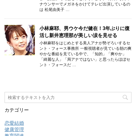
ナウンサーでメガネをかけてテレビ出演しているの
は 松尾由美子 …
小林麻耶、男ウケ今だ健在！3年ぶりに復
活し新井恵理那が美しい涙を見せる
小林麻耶をはじめとする美人アナが勢ぞろいするセ
ント・フォース事務所 一般視聴者が見ている朝の爽
やかな番組を見ている中で、「知的」「爽やか」
「綺麗な人」「局アナではない」と思ったらほぼセ
ント・フォースだ …
カテゴリー
恋愛結婚
健康管理
教育関連