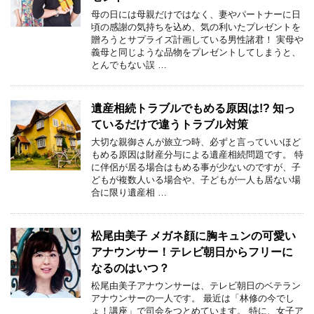
母の日には母親だけではなく、妻やパートナーに日
頃の感謝の気持ちを込め、気の利いたプレゼントを
贈ろうとサプライズ計画している男性諸君！ 実母や
義母と同じような品物をプレゼントしてしまうと、
とんでもない誤 …
遺産相続トラブルでもめる原因は!? 知っ
ているだけで違うトラブル対策
大切な親御さんが旅立つ時、必ずと言っていいほど
もめる原因は財産分与による遺産相続問題です。 特
に伴侶が居る場合はもめる事が少ないのですが、子
どもが複数人いる場合や、子どもが一人も居ない場
合に限り遺産相 …
松尾由美子 メガネ顔に胸キュンの可愛い
アナウンサー！テレビ朝日からフリーに
なるのはいつ？
松尾由美子アナウンサーは、テレビ朝日のベテラン
アナウンサーの一人です。 最近は「林修の今でし
ょ！講座」で司会をつとめています。 特に、女子ア