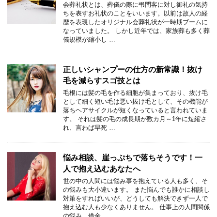
会葬礼状とは、葬儀の際に弔問客に対し御礼の気持
ちを表すお礼状のことをいいます。以前は故人の経
歴を表現したオリジナル会葬礼状が一時期ブームに
なっていました。 しかし近年では、家族葬も多く葬
儀規模が縮小し …
正しいシャンプーの仕方の新常識！抜け
毛を減らすスゴ技とは
毛根には髪の毛を作る細胞が集まっており、抜け毛
として細く短い毛は悪い抜け毛として、その機能が
落ちヘアサイクルが短くなっていると言われていま
す。 それは髪の毛の成長期が数カ月～1年に短縮さ
れ、言わば早死 …
悩み相談、崖っぷちで落ちそうです！一
人で抱え込むあなたへ
世の中の人間には悩み事を抱えている人も多く、そ
の悩みも大小違います。 また悩んでも誰かに相談し
対策をすればいいが、どうしても解決できず一人で
抱え込む人も少なくありません。 仕事上の人間関係
の悩み、借金 …