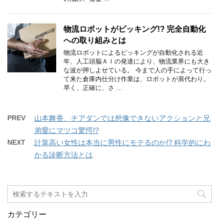
物流ロボットがピッキング!? 完全自動化
への取り組みとは
物流ロボットによるピッキングが自動化される近
年、人工頭脳ＡＩの発達により、物流業界にも大き
な波が押しよせている。 今まで人の手によって行っ
て来た倉庫内仕分け作業は、ロボットが肩代わり。
早く、正確に、さ …
PREV
山本舞香、チアダンでは想像できないアクションと兄
弟愛にマツコ驚愕!?
NEXT
計算高い女性は本当に男性にモテるのか!? 科学的にわ
かる診断方法とは
カテゴリー