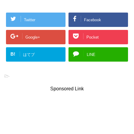
Twitter
Facebook
Google+
Pocket
B!
はてブ
LINE
-
Sponsored Link