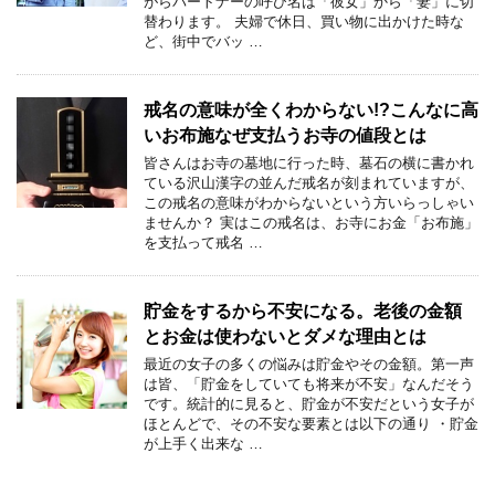
がらパートナーの呼び名は「彼女」から「妻」に切
替わります。 夫婦で休日、買い物に出かけた時な
ど、街中でバッ …
戒名の意味が全くわからない!?こんなに高
いお布施なぜ支払うお寺の値段とは
皆さんはお寺の墓地に行った時、墓石の横に書かれ
ている沢山漢字の並んだ戒名が刻まれていますが、
この戒名の意味がわからないという方いらっしゃい
ませんか？ 実はこの戒名は、お寺にお金「お布施」
を支払って戒名 …
貯金をするから不安になる。老後の金額
とお金は使わないとダメな理由とは
最近の女子の多くの悩みは貯金やその金額。第一声
は皆、「貯金をしていても将来が不安」なんだそう
です。統計的に見ると、貯金が不安だという女子が
ほとんどで、その不安な要素とは以下の通り ・貯金
が上手く出来な …