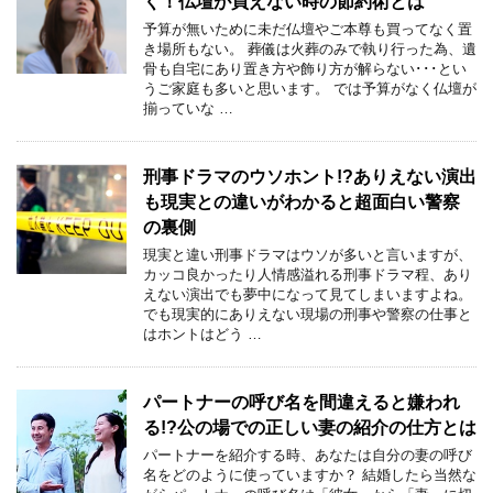
く！仏壇が買えない時の節約術とは
予算が無いために未だ仏壇やご本尊も買ってなく置
き場所もない。 葬儀は火葬のみで執り行った為、遺
骨も自宅にあり置き方や飾り方が解らない･･･とい
うご家庭も多いと思います。 では予算がなく仏壇が
揃っていな …
刑事ドラマのウソホント!?ありえない演出
も現実との違いがわかると超面白い警察
の裏側
現実と違い刑事ドラマはウソが多いと言いますが、
カッコ良かったり人情感溢れる刑事ドラマ程、あり
えない演出でも夢中になって見てしまいますよね。
でも現実的にありえない現場の刑事や警察の仕事と
はホントはどう …
パートナーの呼び名を間違えると嫌われ
る!?公の場での正しい妻の紹介の仕方とは
パートナーを紹介する時、あなたは自分の妻の呼び
名をどのように使っていますか？ 結婚したら当然な