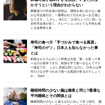
かそうという理由がわからない
葬儀場での司会者の役割は、感情を表に出さない厳
かな司会進行が、一番尊われて行われるべき立場と
なります。 しかし、未だに「お涙ちょうだい的」な
女性司会者が多く、ナレーションがとても不快を感
じる会葬者も多 …
寿司の食べ方「手づかみで食べる風習」
「寿司のゲソ」日本人も知らなかった事
とは
刺身はもちろんのこと和食は大抵「箸」を使って食
べるのが基本ですが、刺身を手で食べるなんてマナ
ー違反です。 しかし具材は同じなのに、日本人は寿
司だけなぜ手づかみで食べる風習が有るのでしょう
か。 Spon …
睡眠時間の少ない脳は徹夜と同じ?最適な
平均睡眠とその関係とは
睡眠時間が少ないと誰もが口に出して言う現代。 脳