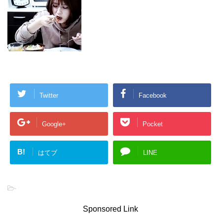
Twitter
Facebook
Google+
Pocket
B!
はてブ
LINE
-
Sponsored Link