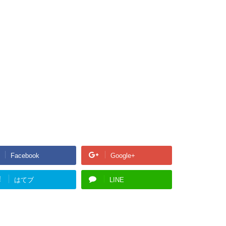
Facebook
Google+
!
はてブ
LINE