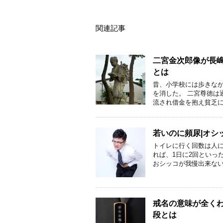
関連記事
二宮金次郎像が長
とは
昔、小学校には歩きな
を消した。 二宮尊徳は
流され借金を抱え貧乏に
若いのに頻尿|オシ
トイレに行く回数は人
れば、1日に2回といっ
おシッコが我慢出来ない
戒名の意味が全くわ
段とは