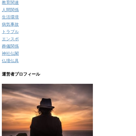
教育関連
人間関係
生活環境
病気事故
トラブル
エンスポ
葬儀関係
神社仏閣
仏壇仏具
運営者プロフィール