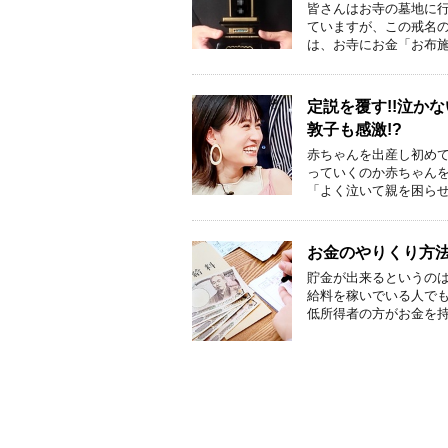
皆さんはお寺の墓地に
ていますが、この戒名の
は、お寺にお金「お布施
定説を覆す!!泣か
敦子も感激!?
赤ちゃんを出産し初め
っていくのか赤ちゃんを
「よく泣いて親を困らせ
お金のやりくり方法
貯金が出来るというのは
給料を稼いでいる人で
低所得者の方がお金を持