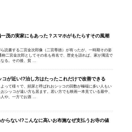
嶋一茂の実家にもあった？スマホがもたらすその風潮
がら読書する二宮金次郎像（二宮尊徳）が有ったが、一時期その姿
通称二宮金次郎としてその名も有名で、歴史を語れば、家が濁流で
なる。その後、貧 …
ッコが近い!?治し方はたったこれだけで改善できる
によって様々で、頻尿と呼ばれおシッコの回数が極端に多い人もい
たおシッコが遠い方も居ます。若い方でも映画一本見ている最中、
人や、一方でお酒 …
からない!?こんなに高いお布施なぜ支払うお寺の値