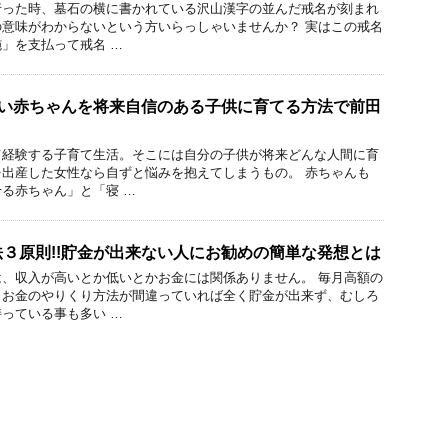
行った時、墓石の横に書かれている沢山漢字の並んだ戒名が刻まれ
意味がわからないという方いらっしゃいませんか？ 実はこの戒名
」を支払って戒名 …
ない赤ちゃんを将来自信のある子供に育てる方法で前田
て経験する子育て生活。そこには自分の子供が将来どんな人間に育
出産した女性なら自ずと悩みを抱えてしまうもの。 赤ちゃんも
る赤ちゃん」と「寝 …
３原則!!貯金が出来ない人にお勧めの簡単な発想とは
、収入が高いとか低いとかお金には関係ありません。 毎月高額の
もお金のやりくり方法が間違っていれば全く貯金が出来ず、むしろ
っている事も多い …