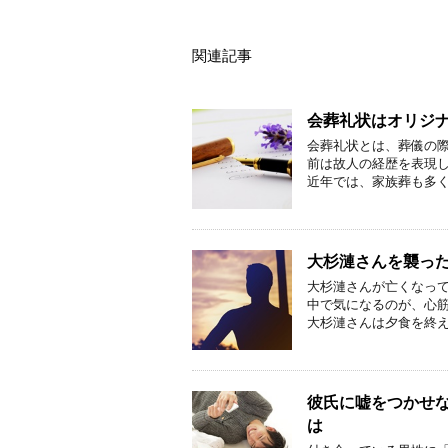
関連記事
会葬礼状はオリジ
会葬礼状とは、葬儀の
前は故人の経歴を表現し
近年では、家族葬も多く
大杉漣さんを襲っ
大杉漣さんが亡くなっ
中で気になるのが、心
大杉漣さんは夕食を終え
彼氏に嘘をつかせ
は