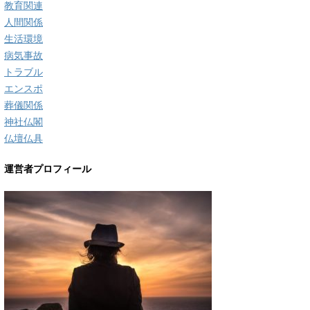
教育関連
人間関係
生活環境
病気事故
トラブル
エンスポ
葬儀関係
神社仏閣
仏壇仏具
運営者プロフィール