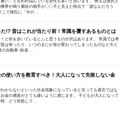
重い」と言われ悩んでいる女性も多いと思います。 例えば彼氏と
の携帯が鳴り着信の相手が〇〇子と見えた時点で「誰なんだろう
そこで彼氏に「今の …
た!? 昔はこれが当たり前！常識を覆すあるものとは
！と街を歩いているとふと思うものが沢山あります。 常識では考
が昔は有ったり、いつのまにか形が変わってしまったものなど今と
昔の自動車･鉄道 …
金の使い方を教育すべき！大人になって失敗しない金
がわからないといった社会現象になっていると言っても過言ではな
お金の感覚がとても疎いように感じます。 子どもが大人になって
時、どう対処して …