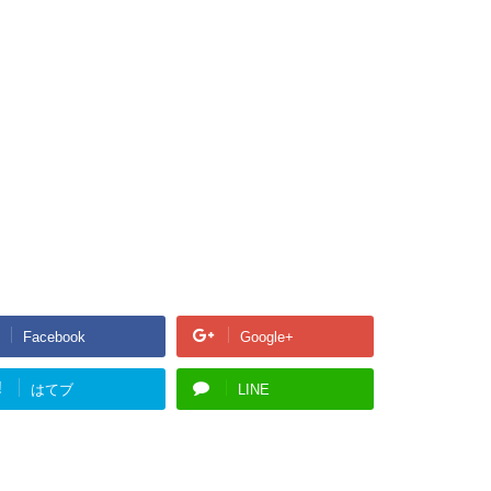
Facebook
Google+
!
はてブ
LINE