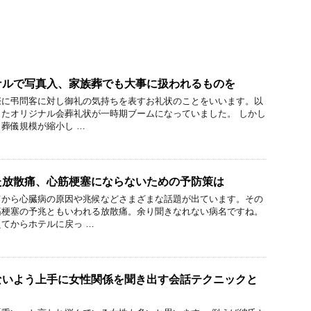
ナルで写真入、家族葬でも大事に扱われるものを
際に弔問客に対し御礼の気持ちを表すお礼状のことをいいます。以
たオリジナル会葬礼状が一時期ブームになっていました。 しかし
葬儀規模が縮小し …
た放散痛、心筋梗塞にならないための予防策は
てから心臓病の原因や兆候などさまざまな話題が出ています。その
筋梗塞の予兆ともいわれる放散痛。余り聞きなれない病名ですね。
てからホテルに戻っ …
ないよう上手に女性関係を聞き出す会話テクニックと