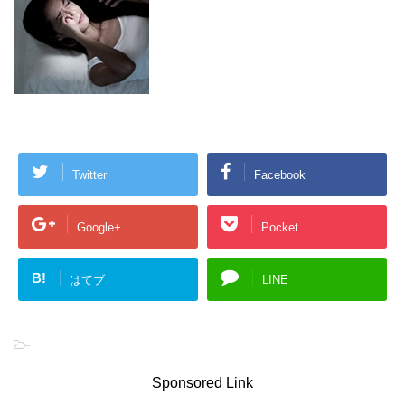
Twitter
Facebook
Google+
Pocket
B!
はてブ
LINE
-
Sponsored Link