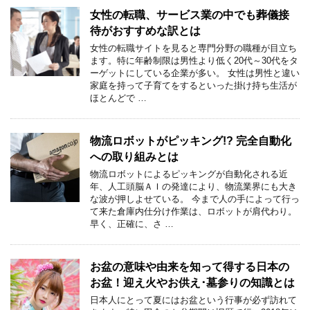
女性の転職、サービス業の中でも葬儀接
待がおすすめな訳とは
女性の転職サイトを見ると専門分野の職種が目立ち
ます。特に年齢制限は男性より低く20代～30代をタ
ーゲットにしている企業が多い。 女性は男性と違い
家庭を持って子育てをするといった掛け持ち生活が
ほとんどで …
物流ロボットがピッキング!? 完全自動化
への取り組みとは
物流ロボットによるピッキングが自動化される近
年、人工頭脳ＡＩの発達により、物流業界にも大き
な波が押しよせている。 今まで人の手によって行っ
て来た倉庫内仕分け作業は、ロボットが肩代わり。
早く、正確に、さ …
お盆の意味や由来を知って得する日本の
お盆！迎え火やお供え･墓参りの知識とは
日本人にとって夏にはお盆という行事が必ず訪れて