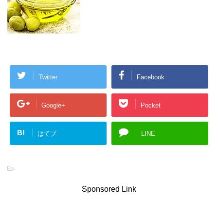
Twitter
Facebook
Google+
Pocket
B!
はてブ
LINE
-
Sponsored Link