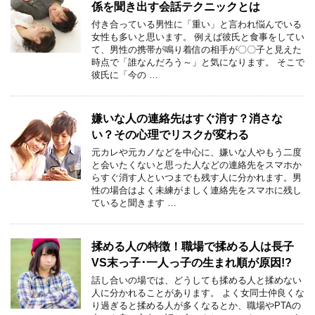
係を聞き出す会話テクニックとは
付き合っている男性に「重い」と言われ悩んでいる
女性も多いと思います。 例えば彼氏と食事をしてい
て、男性の携帯が鳴り着信の相手が〇〇子と見えた
時点で「誰なんだろう～」と気になります。 そこで
彼氏に「今の …
嫌いな人の連絡先はすぐ消す？消さな
い？その心理でリスクが変わる
元カレや元カノなどを中心に、嫌いな人やもう二度
と会いたくないと思った人などの連絡先をスマホか
らすぐ消す人といつまでも残す人に分かれます。男
性の場合はよく未練がましく連絡先をスマホに残し
ていると聞きます …
揉める人の特徴！職場で揉める人は長子
VS末っ子･一人っ子の生まれ順が原因!?
話し合いの場では、どうしても揉める人と揉めない
人に分かれることがあります。 よく女同士仲良くな
り過ぎると揉める人が多くなるとか、職場やPTAの