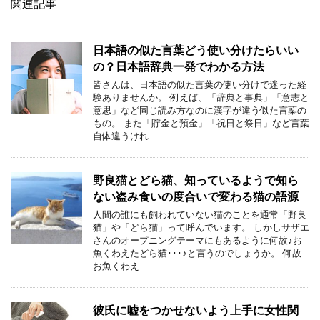
関連記事
日本語の似た言葉どう使い分けたらいい
の？日本語辞典一発でわかる方法
皆さんは、日本語の似た言葉の使い分けで迷った経
験ありませんか。 例えば、「辞典と事典」「意志と
意思」など同じ読み方なのに漢字が違う似た言葉の
もの。 また「貯金と預金」「祝日と祭日」など言葉
自体違うけれ …
野良猫とどら猫、知っているようで知ら
ない盗み食いの度合いで変わる猫の語源
人間の誰にも飼われていない猫のことを通常「野良
猫」や「どら猫」って呼んでいます。 しかしサザエ
さんのオープニングテーマにもあるように何故♪お
魚くわえたどら猫･･･♪と言うのでしょうか。 何故
お魚くわえ …
彼氏に嘘をつかせないよう上手に女性関