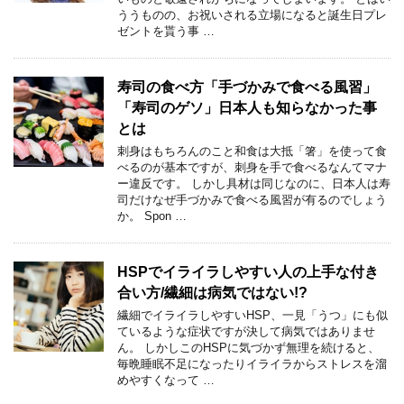
ううものの、お祝いされる立場になると誕生日プレ
ゼントを貰う事 …
寿司の食べ方「手づかみで食べる風習」
「寿司のゲソ」日本人も知らなかった事
とは
刺身はもちろんのこと和食は大抵「箸」を使って食
べるのが基本ですが、刺身を手で食べるなんてマナ
ー違反です。 しかし具材は同じなのに、日本人は寿
司だけなぜ手づかみで食べる風習が有るのでしょう
か。 Spon …
HSPでイライラしやすい人の上手な付き
合い方/繊細は病気ではない!?
繊細でイライラしやすいHSP、一見「うつ」にも似
ているような症状ですが決して病気ではありませ
ん。 しかしこのHSPに気づかず無理を続けると、
毎晩睡眠不足になったりイライラからストレスを溜
めやすくなって …