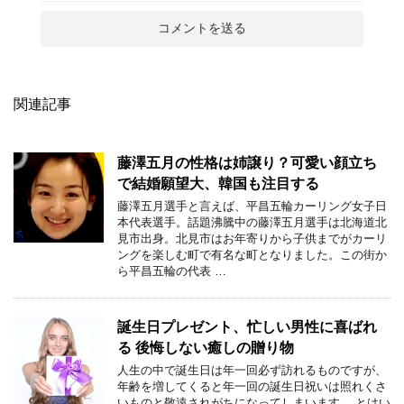
関連記事
藤澤五月の性格は姉譲り？可愛い顔立ち
で結婚願望大、韓国も注目する
藤澤五月選手と言えば、平昌五輪カーリング女子日
本代表選手。話題沸騰中の藤澤五月選手は北海道北
見市出身。北見市はお年寄りから子供までがカーリ
ングを楽しむ町で有名な町となりました。この街か
ら平昌五輪の代表 …
誕生日プレゼント、忙しい男性に喜ばれ
る 後悔しない癒しの贈り物
人生の中で誕生日は年一回必ず訪れるものですが、
年齢を増してくると年一回の誕生日祝いは照れくさ
いものと敬遠されがちになってしまいます。 とはい