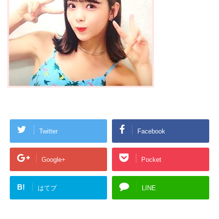
Twitter
Facebook
Google+
Pocket
B!
はてブ
LINE