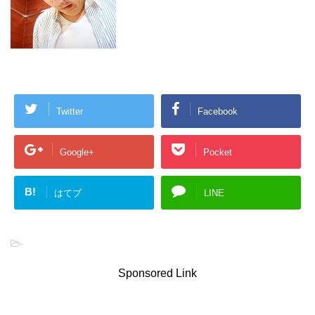
Twitter
Facebook
Google+
Pocket
B!
はてブ
LINE
-
Sponsored Link