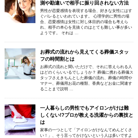
測や勘違いで相手に振り回されない方法
男性が恋愛感情を表現する場合、好きな女性にはす
ぐバレるといわれています。 心理学的に男性の場
合、恋愛感情は女性に対し体目的の場合も考えら
れ、相手の本心を見抜くのはとても難しい事が多い
ようです。 それは …
お葬式の流れから見えてくる葬儀スタッ
フの時間割とは
お葬式の流れと聞いただけで、それに答えられる人
はどのくらいいるでしょうか？ 葬儀に携わる葬儀ス
タッフさえきちんとした葬儀の流れ、葬儀の時間や
マナー、葬儀用お花の種類、香典などお金に関連す
ることまで説明 …
一人暮らしの男性でもアイロンがけは難
しくない!?プロが教える洗濯からの裏技と
は
家事の一つとして「アイロンがけなんてめんどくさ
い！」、そう言ってかけないという人は多いですよ