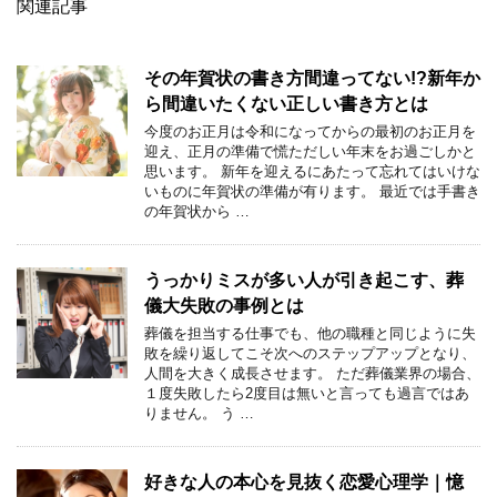
関連記事
その年賀状の書き方間違ってない!?新年か
ら間違いたくない正しい書き方とは
今度のお正月は令和になってからの最初のお正月を
迎え、正月の準備で慌ただしい年末をお過ごしかと
思います。 新年を迎えるにあたって忘れてはいけな
いものに年賀状の準備が有ります。 最近では手書き
の年賀状から …
うっかりミスが多い人が引き起こす、葬
儀大失敗の事例とは
葬儀を担当する仕事でも、他の職種と同じように失
敗を繰り返してこそ次へのステップアップとなり、
人間を大きく成長させます。 ただ葬儀業界の場合、
１度失敗したら2度目は無いと言っても過言ではあ
りません。 う …
好きな人の本心を見抜く恋愛心理学｜憶