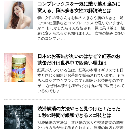
コンプレックスを一気に乗り越え強みに
変える、悩み多き女性の解消法とは
特に女性の皆さんはお尻の大きさや胸の大きさ、足
についた脂肪などコンプレックスで悩んでいません
か？ もしかしたらそんな悩みも一気に乗り越え、強
みに変えられるかも知れません。 女性の悩みに多い
このコンプレ …
日本のお茶缶が丸いのはなぜ？紅茶のお
茶缶だけは世界中で四角い理由は
紅茶が入っている缶は、紅茶の本場イギリスでも日
本と同じく四角いお茶缶で販売されています。 もち
ろんロシアでもフランスでも四角いお茶缶なのです
が、 なぜ日本茶のお茶缶だけは丸い缶で販売されて
いるのでしょ …
渋滞解消の方法やっと見つけた！たった
１秒の時間で緩和できるスゴ技とは
渋滞解消の方法は、道路幅の拡大や交通需要の調整
という方法が先ず考えられます。渋滞の原因も交差