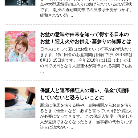
点や大型店舗等の出入りに妨げられているのが現状
です。 朝夕の通勤時間帯での渋滞は予測がつかず、
緩和されない渋 …
お盆の意味や由来を知って得する日本の
お盆！迎え火やお供え･墓参りの知識とは
日本人にとって夏にはお盆という行事が必ず訪れて
きます。特に田舎のお盆期間は旧暦で行い2018年は
8月13~15日迄です。 今年2018年は11日（土）が山
の日で祝日となり大型連休が期待される期間でもあ
…
保証人と連帯保証人の違い、借金で理解
していないと恐ろしいことに
新規に住居を借りる時や、金融機関からお金を借り
るとき（借金）など、必ずと言っていいほど保証人
が必要になってきます。 この保証人制度、借金した
人が返済できなくなったとき、当事者の代わりに保
証人に請求がい …