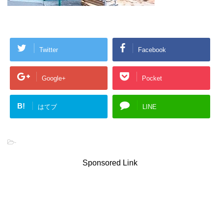
Twitter
Facebook
Google+
Pocket
B!
はてブ
LINE
-
Sponsored Link