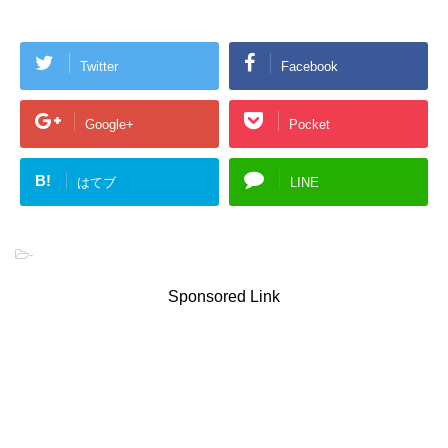
Twitter
Facebook
Google+
Pocket
B!
はてブ
LINE
-
Sponsored Link