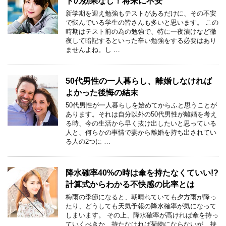
トの効果なし！将来に不安
新学期を迎え勉強もテストがあるだけに、その不安
で悩んでいる学生の皆さんも多いと思います。 この
時期はテスト前の為の勉強で、特に一夜漬けなど徹
夜して暗記するといった辛い勉強をする必要はあり
ませんよね。し …
50代男性の一人暮らし、離婚しなければ
よかった後悔の結末
50代男性が一人暮らしを始めてからふと思うことが
あります。それは自分以外の50代男性が離婚を考え
る時、今の生活から早く抜け出したいと思っている
人と、何らかの事情で妻から離婚を持ち出されてい
る人の2つに …
降水確率40%の時は傘を持たなくていい!?
計算式からわかる不快感の比率とは
梅雨の季節になると、朝晴れていても夕方雨が降っ
たり、どうしても天気予報の降水確率が気になって
しまいます。 その上、降水確率が高ければ傘を持っ
ていくべきか、持たなければ荷物にならないが、持