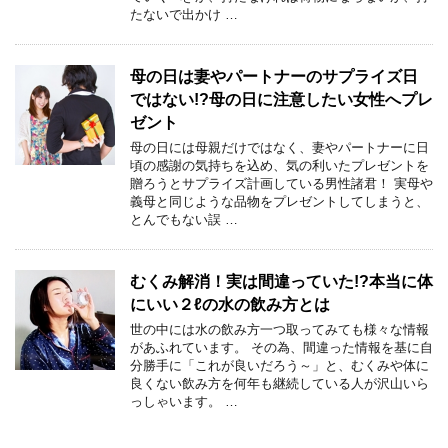
たないで出かけ …
母の日は妻やパートナーのサプライズ日
ではない!?母の日に注意したい女性へプレ
ゼント
母の日には母親だけではなく、妻やパートナーに日
頃の感謝の気持ちを込め、気の利いたプレゼントを
贈ろうとサプライズ計画している男性諸君！ 実母や
義母と同じような品物をプレゼントしてしまうと、
とんでもない誤 …
むくみ解消！実は間違っていた!?本当に体
にいい２ℓの水の飲み方とは
世の中には水の飲み方一つ取ってみても様々な情報
があふれています。 その為、間違った情報を基に自
分勝手に「これが良いだろう～」と、むくみや体に
良くない飲み方を何年も継続している人が沢山いら
っしゃいます。 …