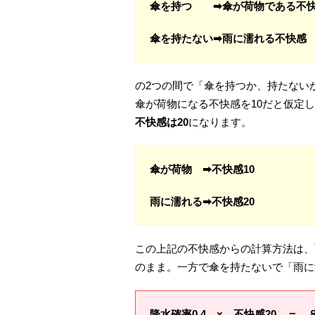
傘を持つ ➡傘が荷物である不
傘を持たない➡雨に濡れる不快感
の2つの間で「傘を持つか、持たない
傘が荷物になる不快感を10だと仮定
不快感は
20
になります。
傘が荷物 ➡不快感10
雨に濡れる➡不快感20
この上記の不快感からの計算方法は、
のまま。一方で傘を持たないで「雨に
降水確率
0,4
× 不快感
20
＝ 