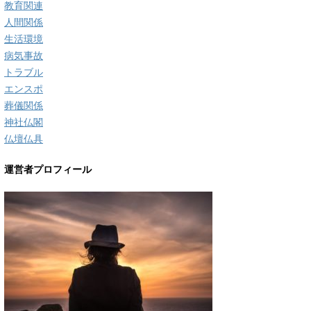
教育関連
人間関係
生活環境
病気事故
トラブル
エンスポ
葬儀関係
神社仏閣
仏壇仏具
運営者プロフィール