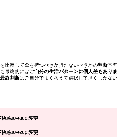
を比較して傘を持つべきか持たないべきかの判断基準
も最終的には
ご自分の生活パターンに個人差もありま
最終判断
はご自分でよく考えて選択して頂くしかない
不快感
20
➡
30
に変更
不快感
10
➡
20
に変更