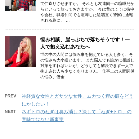
て仲直りさせますか。 それとも友達同士の喧嘩だか
らといって放っておきますか。 今は昔のように街中
や会社、職場仲間でも喧嘩した途端直ぐ警察に通報
される為に、 …
悩み相談、崖っぷちで落ちそうです！一
人で抱え込むあなたへ
世の中の人間には悩み事を抱えている人も多く、そ
の悩みも大小違います。 また悩んでも誰かに相談し
対策をすればいいが、どうしても解決できず一人で
抱え込む人も少なくありません。 仕事上の人間関係
の悩み、借金 …
PREV
神経質な女性とガサツな女性、ムカつく程の癖をどう
にかしたい！
NEXT
ネギトロのねぎは臭み消し？決して「ねぎ+トロ」の
意味ではない新事実