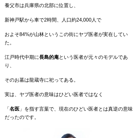
養父市は兵庫県の北部に位置し、
新神戸駅から車で2時間、人口約24,000人で
およそ84%が山林というこの街にヤブ医者が実在してい
た。
江戸時代中期に
長島的庵
という医者が元々のモデルであ
り、
そのお墓は龍蔵寺に祀ってある。
実は、ヤブ医者の意味はひどい医者ではなく
「
名医
」を指す言葉で、現在のひどい医者とは真逆の意味
だったのです。