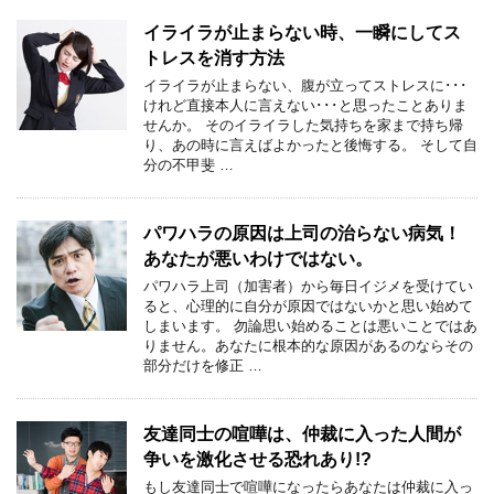
イライラが止まらない時、一瞬にしてス
トレスを消す方法
イライラが止まらない、腹が立ってストレスに･･･
けれど直接本人に言えない･･･と思ったことありま
せんか。 そのイライラした気持ちを家まで持ち帰
り、あの時に言えばよかったと後悔する。 そして自
分の不甲斐 …
パワハラの原因は上司の治らない病気！
あなたが悪いわけではない。
パワハラ上司（加害者）から毎日イジメを受けてい
ると、心理的に自分が原因ではないかと思い始めて
しまいます。 勿論思い始めることは悪いことではあ
りません。あなたに根本的な原因があるのならその
部分だけを修正 …
友達同士の喧嘩は、仲裁に入った人間が
争いを激化させる恐れあり!?
もし友達同士で喧嘩になったらあなたは仲裁に入っ