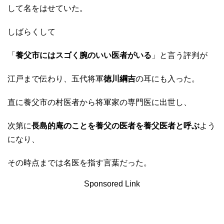
して名をはせていた。
しばらくして
「
養父市にはスゴく腕のいい医者がいる
」と言う評判が
江戸まで伝わり、五代将軍
徳川綱吉
の耳にも入った。
直に養父市の村医者から将軍家の専門医に出世し、
次第に
長島的庵のことを養父の医者を養父医者と呼ぶ
よう
になり、
その時点までは名医を指す言葉だった。
Sponsored Link