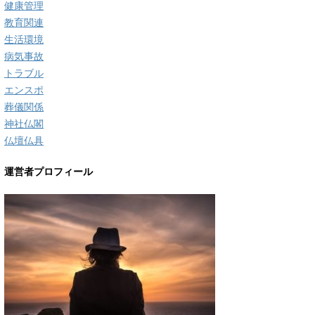
健康管理
教育関連
生活環境
病気事故
トラブル
エンスポ
葬儀関係
神社仏閣
仏壇仏具
運営者プロフィール