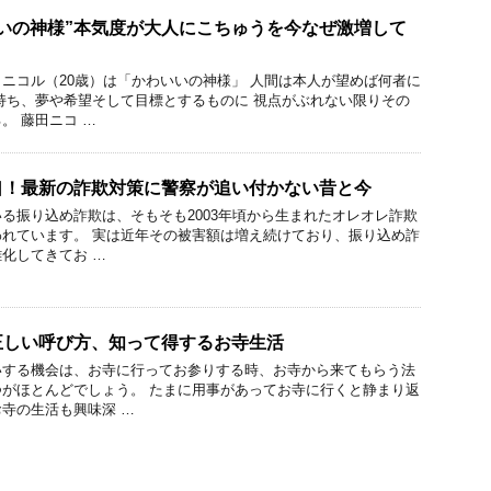
いの神様”本気度が大人にこちゅうを今なぜ激増して
ニコル（20歳）は「かわいいの神様」 人間は本人が望めば何者に
持ち、夢や希望そして目標とするものに 視点がぶれない限りその
。 藤田ニコ …
口！最新の詐欺対策に警察が追い付かない昔と今
る振り込め詐欺は、そもそも2003年頃から生まれたオレオレ詐欺
れています。 実は近年その被害額は増え続けており、振り込め詐
化してきてお …
正しい呼び方、知って得するお寺生活
いする機会は、お寺に行ってお参りする時、お寺から来てもらう法
がほとんどでしょう。 たまに用事があってお寺に行くと静まり返
寺の生活も興味深 …