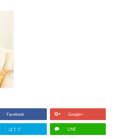
Facebook
Google+
!
はてブ
LINE