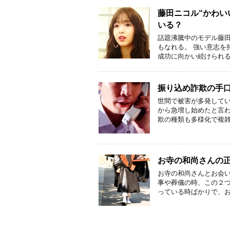
藤田ニコル“かわい
いる？
話題沸騰中のモデル藤田
もなれる。 強い意志を
成功に向かい続けられる
振り込め詐欺の手
世間で被害が多発してい
から急増し始めたと言わ
欺の種類も多様化で複雑
お寺の和尚さんの
お寺の和尚さんとお会
事や葬儀の時、この２つ
っている時ばかりで、お