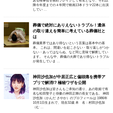
ある検事役を務めブレイクして有名となり、それ以
降今年度までの４年間で映画13本ドラマ22本に出演
してい …
葬儀で絶対にありえないトラブル！遺体
の取り違えを簡単に考えている葬儀社と
は
葬儀業界ではあり得ないという言葉は基本中の基
本。 これは、間違いを起こさない・取り返しがつか
ない・あってはならぬ、など同じ意味で解釈してい
ます。 そんな中、葬儀の火葬であり得ないトラブル
が発生していま …
神田沙也加が中居正広と偏頭痛を携帯ア
プリで解消!? 極秘ワザを公開
神田沙也加は皆さんもご承知の通り、あの歌姫で有
名な松田聖子と俳優の神田正輝の長女である。 神田
沙也加（かんだ さやか）のプロフィールは 1986年
10月1日生まれで、現在32歳 本 名：村田沙也加
（む …