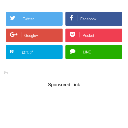
Twitter
Facebook
Google+
Pocket
B!
はてブ
LINE
-
Sponsored Link