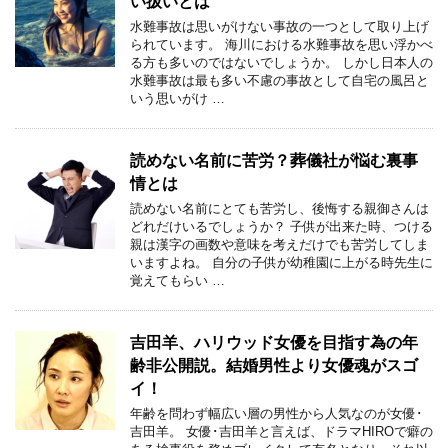
い扱いとは
水難事故は思いがけない事故の一つとして取り上げ
られています。 海川における水難事故を思い浮かべ
る方も多いのではないでしょうか。 しかし日本人の
水難事故は最も多い不慮の事故として自宅の風呂と
いう思いがけ …
読めない名前に苦労？葬儀社が悩む裏事
情とは
読めない名前にとても苦労し、後悔する親御さんは
どれだけいるでしょうか？ 子供が出来た時、つける
親は漢字の画数や意味を考えだけでも苦労してしま
いますよね。 自分の子供が幼稚園に上がる時先生に
覚えてもらい …
吉田羊、ハリウッド女優を目指す為の年
齢非公開説。結婚男性より女優魂がスゴ
イ！
年齢を問わず幅広い層の男性から人気なのが女優･
吉田羊。 女優･吉田羊と言えば、ドラマHIROで癖の