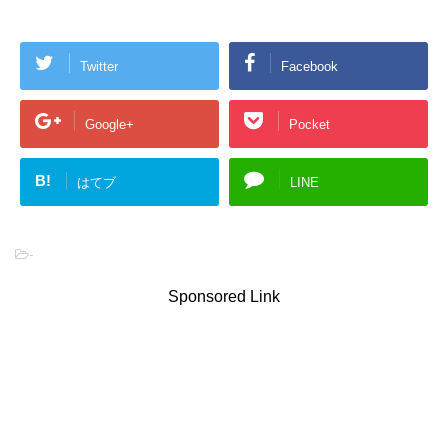
Twitter
Facebook
Google+
Pocket
B!
はてブ
LINE
-
Sponsored Link