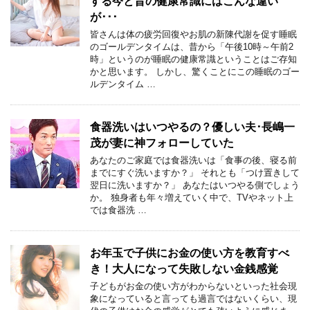
する今と昔の健康常識にはこんな違い
が･･･
皆さんは体の疲労回復やお肌の新陳代謝を促す睡眠
のゴールデンタイムは、昔から「午後10時～午前2
時」というのが睡眠の健康常識ということはご存知
かと思います。 しかし、驚くことにこの睡眠のゴー
ルデンタイム …
食器洗いはいつやるの？優しい夫･長嶋一
茂が妻に神フォローしていた
あなたのご家庭では食器洗いは「食事の後、寝る前
までにすぐ洗いますか？」 それとも「つけ置きして
翌日に洗いますか？」 あなたはいつやる側でしょう
か。 独身者も年々増えていく中で、TVやネット上
では食器洗 …
お年玉で子供にお金の使い方を教育すべ
き！大人になって失敗しない金銭感覚
子どもがお金の使い方がわからないといった社会現
象になっていると言っても過言ではないくらい、現