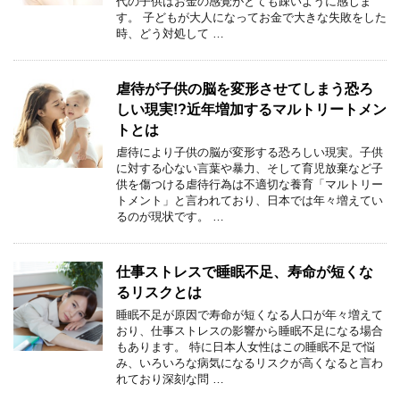
代の子供はお金の感覚がとても疎いように感じま
す。 子どもが大人になってお金で大きな失敗をした
時、どう対処して …
虐待が子供の脳を変形させてしまう恐ろ
しい現実!?近年増加するマルトリートメン
トとは
虐待により子供の脳が変形する恐ろしい現実。子供
に対する心ない言葉や暴力、そして育児放棄など子
供を傷つける虐待行為は不適切な養育「マルトリー
トメント」と言われており、日本では年々増えてい
るのが現状です。 …
仕事ストレスで睡眠不足、寿命が短くな
るリスクとは
睡眠不足が原因で寿命が短くなる人口が年々増えて
おり、仕事ストレスの影響から睡眠不足になる場合
もあります。 特に日本人女性はこの睡眠不足で悩
み、いろいろな病気になるリスクが高くなると言わ
れており深刻な問 …