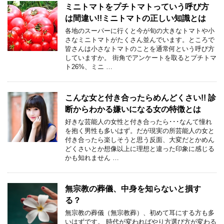
ミニトマトをプチトマトっていう呼び方
は間違い!!ミニトマトの正しい知識とは
各地のスーパーに行くと今が旬の大きなトマトや小
さなミニトマトがたくさん並んでいます。ところで
皆さんは小さなトマトのことを通常何という呼び方
していますか。 街角でアンケートを取るとプチトマ
ト26%、ミニ …
こんな女と付き合ったらめんどくさい!! 診
断からわかる嫌いになる女の特徴とは
好きな芸能人の女性と付き合ったら･･･なんて憧れ
を抱く男性も多いはず。だが現実の所芸能人の女と
付き合ったら楽しそうと思う反面、大変だとかめん
どくさいとか想像以上に理想と違った印象に感じる
かも知れません …
無宗教の葬儀、中身を知らないと損す
る？
無宗教の葬儀（無宗教葬）、初めて耳にする方も多
いはずです。 時代が変わればやり方選び方が変わる