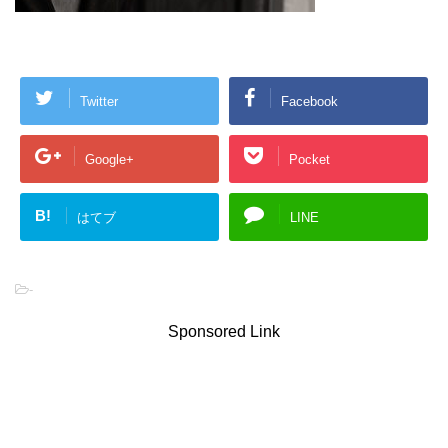
Twitter
Facebook
Google+
Pocket
B!
はてブ
LINE
-
Sponsored Link