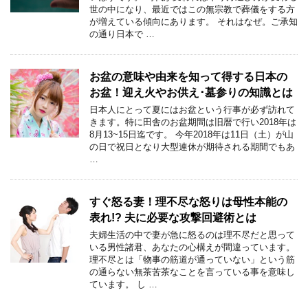
世の中になり、最近ではこの無宗教で葬儀をする方
が増えている傾向にあります。 それはなぜ。ご承知
の通り日本で …
お盆の意味や由来を知って得する日本の
お盆！迎え火やお供え･墓参りの知識とは
日本人にとって夏にはお盆という行事が必ず訪れて
きます。特に田舎のお盆期間は旧暦で行い2018年は
8月13~15日迄です。 今年2018年は11日（土）が山
の日で祝日となり大型連休が期待される期間でもあ
…
すぐ怒る妻！理不尽な怒りは母性本能の
表れ!? 夫に必要な攻撃回避術とは
夫婦生活の中で妻が急に怒るのは理不尽だと思って
いる男性諸君、あなたの心構えが間違っています。
理不尽とは「物事の筋道が通っていない」という筋
の通らない無茶苦茶なことを言っている事を意味し
ています。 し …