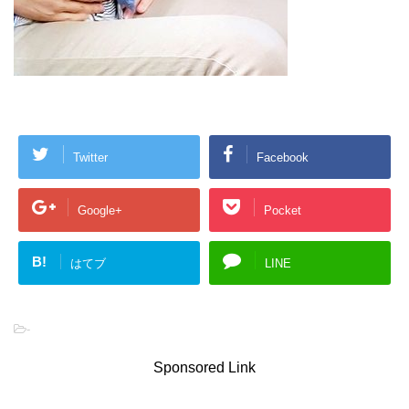
Twitter
Facebook
Google+
Pocket
B!
はてブ
LINE
-
Sponsored Link