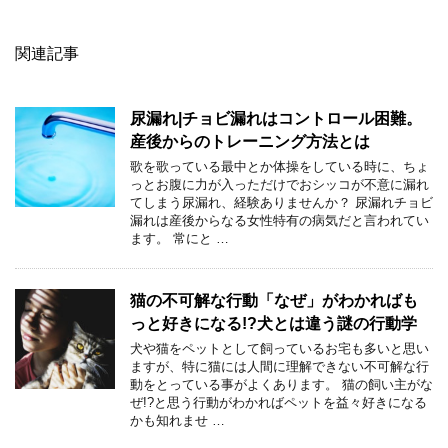
関連記事
尿漏れ|チョビ漏れはコントロール困難。
産後からのトレーニング方法とは
歌を歌っている最中とか体操をしている時に、ちょ
っとお腹に力が入っただけでおシッコが不意に漏れ
てしまう尿漏れ、経験ありませんか？ 尿漏れチョビ
漏れは産後からなる女性特有の病気だと言われてい
ます。 常にと …
猫の不可解な行動「なぜ」がわかればも
っと好きになる!?犬とは違う謎の行動学
犬や猫をペットとして飼っているお宅も多いと思い
ますが、特に猫には人間に理解できない不可解な行
動をとっている事がよくあります。 猫の飼い主がな
ぜ!?と思う行動がわかればペットを益々好きになる
かも知れませ …