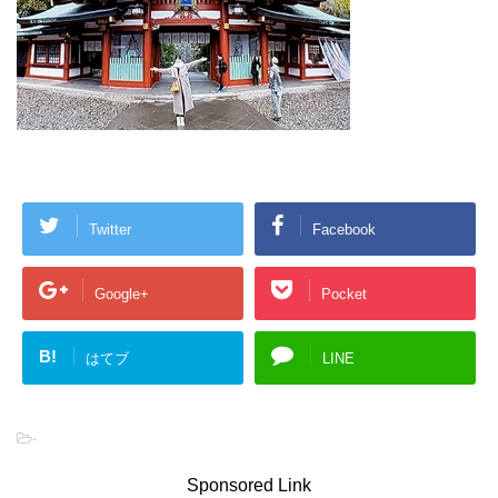
Twitter
Facebook
Google+
Pocket
B!
はてブ
LINE
-
Sponsored Link