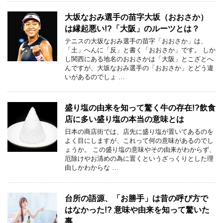
大坂なおみ選手の苗字大坂（おおさか）
は縁起悪い!?「大阪」のルーツとは？
テニスの大坂なおみ選手の苗字「おおさか」は、
「土」へんに「反」と書く「おおさか」です。 しか
し関西にある地名のおおさかは「大阪」とこざとへ
んですが、大坂なおみ選手の「おおさか」とどう違
いがあるのでしょ …
盛り塩の由来を知って驚く牛の存在!?飲食
店に多い盛り塩の本当の意味とは
日本の商店街では、店先に盛り塩が置いてあるのを
よく目にしますが、これって何の意味があるのでし
ょうか。 この盛り塩の意味やその由来がわからず、
厄除けやお清めの為に置くというざっくりとした理
由しかわからな …
台所の語源、「お勝手」は昔の呼び方で
はなかった!? 意味や由来を知って驚いた
事