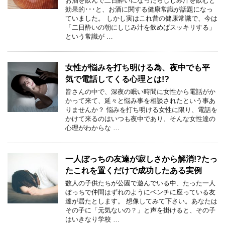
お酒を飲んで二日酔いになったらしじみ汁を飲むと
効果的･･･と、お酒に関する健康常識が話題になっ
ていました。 しかし実はこれ昔の健康常識で、今は
「二日酔いの朝にしじみ汁を飲めばスッキリする」
という常識が …
女性が悩みを打ち明ける為、夜中でも平
気で電話してくる心理とは!?
皆さんの中で、深夜の眠い時間に女性から電話がか
かって来て、延々と悩み事を相談されたという事あ
りませんか？ 悩みを打ち明ける女性に限り、電話を
かけて来るのはいつも夜中であり、そんな女性達の
心理がわからな …
一人ぼっちの友達が寂しさから解消!?たっ
たこれを置くだけで成功したある実例
数人の子供たちが公園で遊んでいる中、たった一人
ぼっちで仲間はずれのようにベンチに座っている友
達が居たとします。 想像してみて下さい。あなたは
その子に「元気ないの？」と声を掛けると、その子
はいきなり学校 …