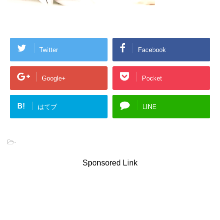
Twitter
Facebook
Google+
Pocket
B!
はてブ
LINE
-
Sponsored Link