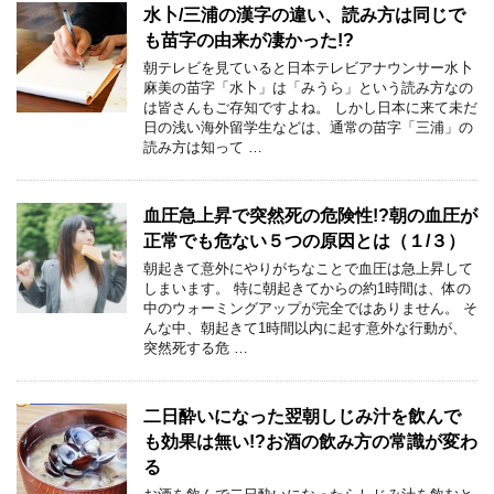
水卜/三浦の漢字の違い、読み方は同じで
も苗字の由来が凄かった!?
朝テレビを見ていると日本テレビアナウンサー水卜
麻美の苗字「水卜」は「みうら」という読み方なの
は皆さんもご存知ですよね。 しかし日本に来て未だ
日の浅い海外留学生などは、通常の苗字「三浦」の
読み方は知って …
血圧急上昇で突然死の危険性!?朝の血圧が
正常でも危ない５つの原因とは（１/３）
朝起きて意外にやりがちなことで血圧は急上昇して
しまいます。 特に朝起きてからの約1時間は、体の
中のウォーミングアップが完全ではありません。 そ
んな中、朝起きて1時間以内に起す意外な行動が、
突然死する危 …
二日酔いになった翌朝しじみ汁を飲んで
も効果は無い!?お酒の飲み方の常識が変わ
る