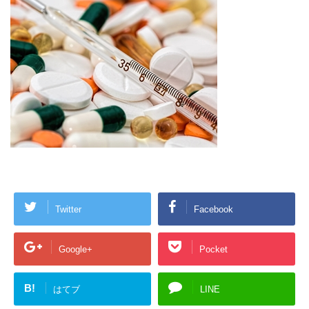
Twitter
Facebook
Google+
Pocket
B!
はてブ
LINE