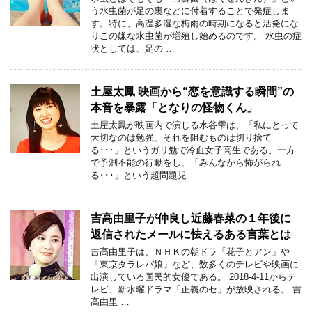
う水虫菌が足の裏などに付着することで発症しま
す。特に、高温多湿な梅雨の時期になると活発にな
りこの嫌な水虫菌が増殖し始めるのです。 水虫の症
状としては、足の …
土屋太鳳 映画から“恋を意識する瞬間”の
本音を暴露「となりの怪物くん」
土屋太鳳が映画内で演じる水谷雫は、「私にとって
大切なのは勉強、それを阻むものは切り捨て
る･･･」というガリ勉で冷血女子高生である。一方
で予測不能の行動をし、「みんなから怖がられ
る･･･」という超問題児 …
吉高由里子が仲良し近藤春菜の１年後に
返信されたメールに怯えるある言葉とは
吉高由里子は、ＮＨＫの朝ドラ「花子とアン」や
「東京タラレバ娘」など、数多くのテレビや映画に
出演している国民的女優である。 2018-4-11からテ
レビ、新水曜ドラマ「正義のセ」が放映される。 吉
高由里 …