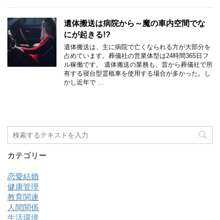
遺体搬送は病院から～魔の車内空間でな
にが起きる!?
遺体搬送は、主に病院で亡くなられる方が大部分を
占めています。葬儀社の営業体型は24時間365日フ
ル稼働です。 遺体搬送の業務も、昔から葬儀社で所
有する寝台型霊柩車を使用する場合が多かった。し
かし近年で …
カテゴリー
恋愛結婚
健康管理
教育関連
人間関係
生活環境