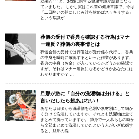
効果的･･･と、お酒に関する健康常識が話題になっ
ていました。 しかし実はこれ昔の健康常識で、今は
「二日酔いの朝にしじみ汁を飲めばスッキリする」
という常識が …
葬儀の受付で香典を確認する行為はマナ
ー違反？葬儀の裏事情とは
葬儀会館の受付では葬儀社が受付係を代行し、香典
の中身を瞬時に確認するといった作業があります。
香典の中身（お金）が入っているかどうかの確認で
すが、それはマナー違反になるかどうかあなたには
わかりますか？ …
旦那が急に「自分の洗濯物は分ける」と
言いだしたら超あぶない！
あなたは日頃から洗濯物を色別や素材別にして細か
く分けて洗濯していますか。それとも洗濯物は全て
まとめて洗っていますか。 独身で一人暮らしの時か
ら全部まとめて洗濯していたという人がいざ結婚す
ると、旦那の洗 …