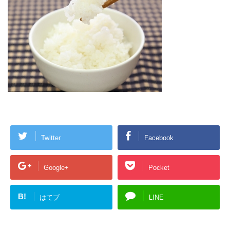
Twitter
Facebook
Google+
Pocket
B!
はてブ
LINE