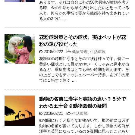
あります。それは自分以外の50代男性が離婚を考え
る時、今の生活から早く抜け出したいと思っている
人と、何らかの事情で妻から離婚を持ち出されてい
る人の2つに …
花粉症対策とその症状、実はペットが花
粉の運び役だった
2018/02/22
-
健康管理
,
生活環境
花粉症の時期になるとその症状は様々です。特に一
番多い症状として目がかゆい・くしゃみと鼻水が出
るなど、重症患者はとても辛い時期を迎えます。そ
の上どこでもティッシュペーパー持参、あげくの果
てに１箱すぐ無く …
動物の名前に漢字と英語の違い？５分で
わかる五十音引動物図鑑の疑問
2018/02/21
-
生活環境
動物園に行くと様々な動物がいて、檻の前には必ず
動物の名前が書いてあります。しかし動物の名前が
漢字と英語になっているのを疑問に思ったことあり