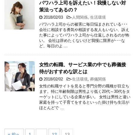
パワハラ上司を訴えたい！我慢しない対
策法ってあるの？
2018/02/03
-
人間関係
,
生活環境
パワハラ上司からの被害に毎日悩まされている･･･
会社に相談する勇気や相談する友人もいない、訴え
た事によってパワハラ上司から仕返しされるのが怖
い。 会社は辞めたくないけど我慢に限界が･･･な
ど、毎日のよ …
女性の転職、サービス業の中でも葬儀接
待がおすすめな訳とは
2018/02/02
-
生活環境
,
葬儀関係
女性の転職サイトを見ると専門分野の職種が目立ち
ます。特に年齢制限は男性より低く20代～30代をタ
ーゲットにしている企業が多い。 女性は男性と違い
家庭を持って子育てをするといった掛け持ち生活が
ほとんどで …
« 前へ
1
…
12
13