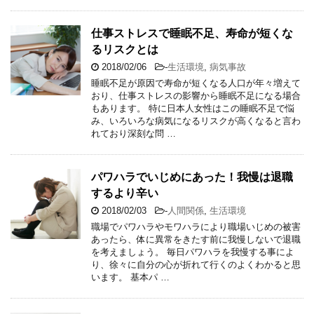
仕事ストレスで睡眠不足、寿命が短くな
るリスクとは
2018/02/06
-
生活環境
,
病気事故
睡眠不足が原因で寿命が短くなる人口が年々増えて
おり、仕事ストレスの影響から睡眠不足になる場合
もあります。 特に日本人女性はこの睡眠不足で悩
み、いろいろな病気になるリスクが高くなると言わ
れており深刻な問 …
パワハラでいじめにあった！我慢は退職
するより辛い
2018/02/03
-
人間関係
,
生活環境
職場でパワハラやモワハラにより職場いじめの被害
あったら、体に異常をきたす前に我慢しないで退職
を考えましょう。 毎日パワハラを我慢する事によ
り、徐々に自分の心が折れて行くのよくわかると思
います。 基本パ …