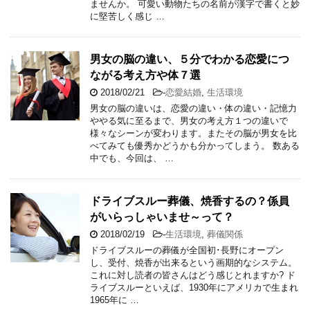
ませんか。 可愛い動物たちの名前が漢字で書くと妙
に堅苦しく感じ …
男女の脳の違い、５分でわかる恋愛につ
ながる考え方や体７選
2018/02/21
-
恋愛結婚
,
生活環境
男女の脳の違いは、恋愛の違い・体の違い・記憶力
ややる気に至るまで、男女の考え方１つの違いで
様々なシーンが変わります。またその脳が男女を比
べてみても優秀かどうかも分かってしまう。 数ある
中でも、今回は、 …
ドライブスルー葬儀、焼香するの？係員
がいらっしゃいませ～って？
2018/02/19
-
生活環境
,
葬儀関係
ドライブスルーの葬儀が全国初･長野にオープン
し、受付、焼香が出来るという画期的なシステム。
これに対し読者の皆さんはどう感じとれますか? ド
ライブスルーといえば、1930年にアメリカで生まれ
1965年に …