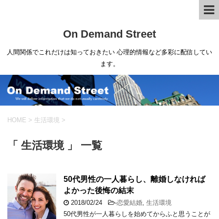
On Demand Street
人間関係でこれだけは知っておきたい 心理的情報など多彩に配信してい
ます。
HOME
>
生活環境
>
「 生活環境 」 一覧
50代男性の一人暮らし、離婚しなければ
よかった後悔の結末
2018/02/24
-
恋愛結婚
,
生活環境
50代男性が一人暮らしを始めてからふと思うことが