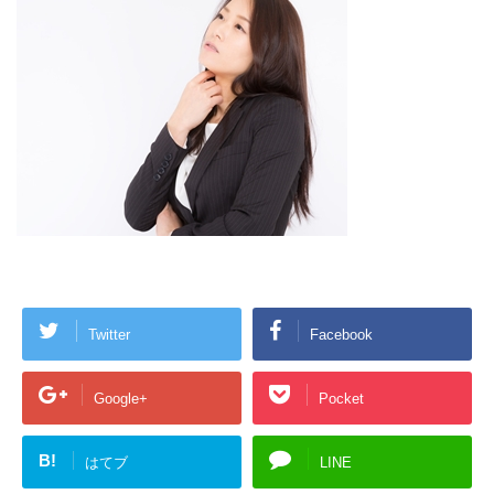
Twitter
Facebook
Google+
Pocket
B!
はてブ
LINE