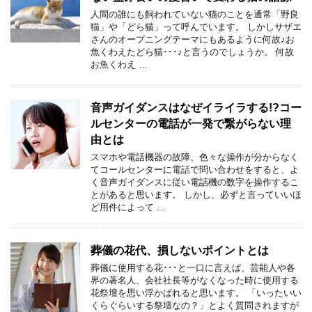
人間の誰にも飼われていない猫のことを通常「野良
猫」や「どら猫」って呼んでいます。 しかしサザエ
さんのオープニングテーマにもあるように何故♪お
魚くわえたどら猫･･･♪と言うのでしょうか。 何故
お魚くわえ …
音声ガイダンスはなぜイライラする!?コー
ルセンターの電話が一発で繋がらない理
由とは
スマホや電話機器の故障、色々な操作が分からなく
てコールセンターに電話で問い合わせをすると、よ
く音声ガイダンスに従い電話機の数字を操作するこ
とがあると思います。 しかし、必ずと言っていいほ
ど用件によって …
葬儀の花代、損しないポイントとは
葬儀に使用する花･･･と一口に言えば、芸能人や各
界の著名人、会社社長等がなくなった時に使用する
花祭壇を思い浮かばれると思います。 「いったいい
くらぐらいする祭壇なの？」とよく質問されますが