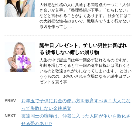
大雑把な性格の人に共通する問題点の一つに「人付
き合いが苦手」「整理整頓が下手」「だらしない」
などと言われることがよくあります。 社会的にはこ
の大雑把な性格のせいで、職場内でうまく行かない
原因を作ってし …
誕生日プレゼント、忙しい男性に喜ばれ
る 後悔しない癒しの贈り物
人生の中で誕生日は年一回必ず訪れるものですが、
年齢を増してくると年一回の誕生日祝いは照れくさ
いものと敬遠されがちになってしまいます。 とはい
ううものの、お祝いされる立場になると誕生日プレ
ゼントを貰う事 …
PREV
お年玉で子供にお金の使い方を教育すべき！大人にな
って失敗しない金銭感覚
NEXT
友達同士の喧嘩は、仲裁に入った人間が争いを激化さ
せる恐れあり!?