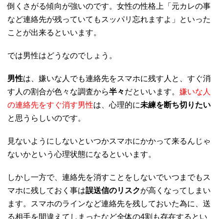
倒くさがる傾向が強いのです。女性の性格上「元カレの事
など連絡先が残っていてもスッパリ忘れますよ」といった
ことが出来るといいます。
では男性はどうなのでしょう。
男性
は、嫌いな人でも連絡先をスマホに残す人と、すぐ消
す人の割合が色々な調査から
半々
だといいます。
嫌いな人
の連絡先をすぐ消す男性
は、心理的に
未練を断ち切りたい
と思うらしいのです。
見ないようにしないといつかスマホにかかって来るんじゃ
ないかという心理状態になるといいます。
しかし一方で、連絡先を消すことをしないでいつまでもス
マホに残しておく事は
誤送信のリスク
が高くなってしまい
ます。スマホのラインなど連絡先を残しておいた為に、送
る相手を間違えてしまったなど全体の4割も存在するとい