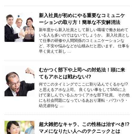
新入社員が初めにやる重要なコミュニケ
ーションの取り方！簡単な不安解消法
新年度から新入社員として新しい職場で働き始めて
いる人も多いのではないでしょうか。 新入社員とし
て仕事の研修や人間関係のコミュニケーションな
ど、不安や悩みなどが山積みだと思います。 仕事を
早く覚えて新し …
むかつく部下や上司への対処法！頭に来
てもアホとは戦わない!?
何でこのタイミングでここに割り込んでくるかな!?
と思えるアホな上司。 良くない事をしてSNSに上
げて楽しんでいるムカつくアホな部下社員。 その他
にも社会問題になっているあおり運転・パワハラ・
幼児虐待な …
超大雑把なキャラ、この性格は治すべき!?
マメになりたい人へのテクニックとは