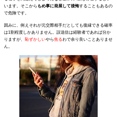
います。そこから
もめ事に発展して後悔
することもあるの
で危険です。
因みに、例えそれが元交際相手だとしても復縁できる確率
は1割程度しかありません。誤送信は経験者であれば分か
りますが、
恥ずかしい
やら
焦る
わで余り良いことありませ
ん。