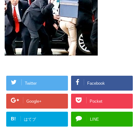
Twitter
Facebook
Google+
Pocket
B!
はてブ
LINE