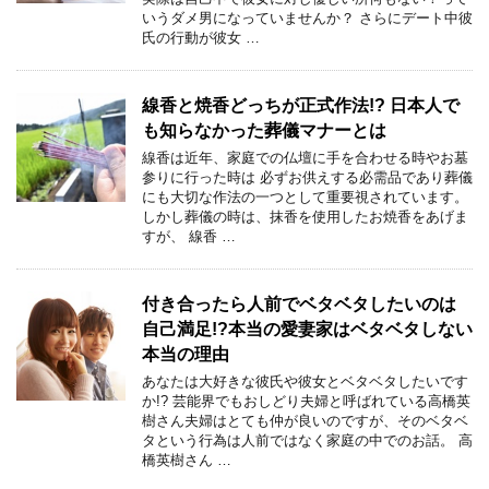
いうダメ男になっていませんか？ さらにデート中彼
氏の行動が彼女 …
線香と焼香どっちが正式作法!? 日本人で
も知らなかった葬儀マナーとは
線香は近年、家庭での仏壇に手を合わせる時やお墓
参りに行った時は 必ずお供えする必需品であり葬儀
にも大切な作法の一つとして重要視されています。
しかし葬儀の時は、抹香を使用したお焼香をあげま
すが、 線香 …
付き合ったら人前でベタベタしたいのは
自己満足!?本当の愛妻家はベタベタしない
本当の理由
あなたは大好きな彼氏や彼女とベタベタしたいです
か!? 芸能界でもおしどり夫婦と呼ばれている高橋英
樹さん夫婦はとても仲が良いのですが、そのベタベ
タという行為は人前ではなく家庭の中でのお話。 高
橋英樹さん …