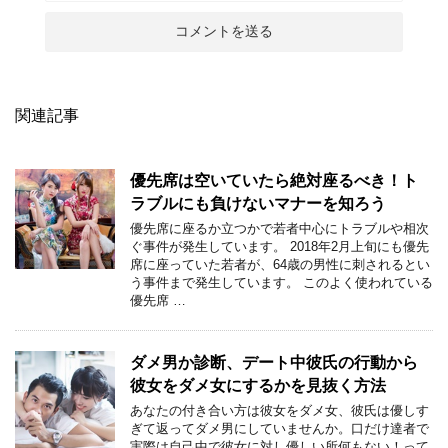
関連記事
優先席は空いていたら絶対座るべき！ト
ラブルにも負けないマナーを知ろう
優先席に座るか立つかで若者中心にトラブルや相次
ぐ事件が発生しています。 2018年2月上旬にも優先
席に座っていた若者が、64歳の男性に刺されるとい
う事件まで発生しています。 このよく使われている
優先席 …
ダメ男か診断、デート中彼氏の行動から
彼女をダメ女にするかを見抜く方法
あなたの付き合い方は彼女をダメ女、彼氏は優しす
ぎて返ってダメ男にしていませんか。口だけ達者で
実際は自己中で彼女に対し優しい所何もない！って