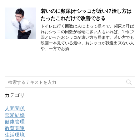
若いのに頻尿|オシッコが近い!?治し方は
たったこれだけで改善できる
トイレに行く回数は人によって様々で、頻尿と呼ば
れおシッコの回数が極端に多い人もいれば、1日に2
回といったおシッコが遠い方も居ます。若い方でも
映画一本見ている最中、おシッコが我慢出来ない人
や、一方でお酒 …
カテゴリー
人間関係
恋愛結婚
健康管理
教育関連
生活環境