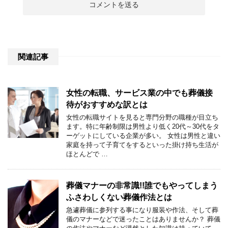
関連記事
女性の転職、サービス業の中でも葬儀接
待がおすすめな訳とは
女性の転職サイトを見ると専門分野の職種が目立ち
ます。特に年齢制限は男性より低く20代～30代をタ
ーゲットにしている企業が多い。 女性は男性と違い
家庭を持って子育てをするといった掛け持ち生活が
ほとんどで …
葬儀マナーの非常識!!誰でもやってしまう
ふさわしくない葬儀作法とは
急遽葬儀に参列する事になり服装や作法、そして葬
儀のマナーなどで迷ったことはありませんか？ 葬儀