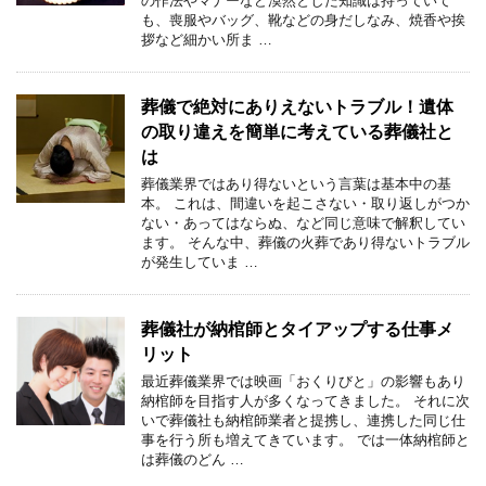
の作法やマナーなど漠然とした知識は持っていて
も、喪服やバッグ、靴などの身だしなみ、焼香や挨
拶など細かい所ま …
葬儀で絶対にありえないトラブル！遺体
の取り違えを簡単に考えている葬儀社と
は
葬儀業界ではあり得ないという言葉は基本中の基
本。 これは、間違いを起こさない・取り返しがつか
ない・あってはならぬ、など同じ意味で解釈してい
ます。 そんな中、葬儀の火葬であり得ないトラブル
が発生していま …
葬儀社が納棺師とタイアップする仕事メ
リット
最近葬儀業界では映画「おくりびと」の影響もあり
納棺師を目指す人が多くなってきました。 それに次
いで葬儀社も納棺師業者と提携し、連携した同じ仕
事を行う所も増えてきています。 では一体納棺師と
は葬儀のどん …