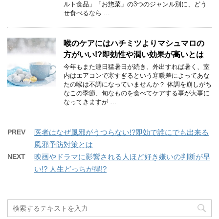
ルト食品」「お惣菜」の3つのジャンル別に、どう
せ食べるなら …
喉のケアにはハチミツよりマシュマロの
方がいい!?即効性や潤い効果が高いとは
今年もまた連日猛暑日が続き、外出すれば暑く、室
内はエアコンで寒すぎるという寒暖差によってあな
たの喉は不調になっていませんか？ 体調を崩しがち
なこの季節、旬なものを食べてケアする事が大事に
なってきますが …
PREV
医者はなぜ風邪がうつらない!?即効で誰にでも出来る
風邪予防対策とは
NEXT
映画やドラマに影響される人ほど好き嫌いの判断が早
い!? 人生どっちが得!?