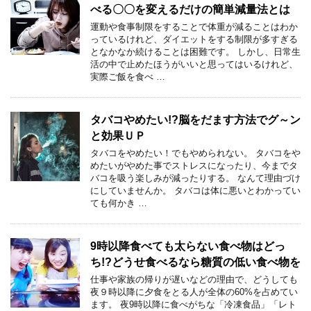
べる〇〇を変えるだけの簡単減量法とは
運動や食事制限をすることで体重が減ることはわか
っているけれど、ダイエットをする制限が多すぎる
となかなか続けることは困難です。 しかし、日常生
活の中で止めたほうがいいと思ってはいるけれど、
実際ご飯を食べ …
タバコやめたい!?脳をだます方法でグ～ン
と効果ＵＰ
タバコをやめたい！でもやめられない。 タバコをや
めたいがやめた事でストレスになったり、今までタ
バコを吸う楽しみが減ったりする。 なんて理由づけ
にしていませんか。 タバコは体に悪いとわかってい
ても何かき …
9時以降食べても太らない食べ物はどっ
ち!?どうせ食べるなら糖質の低い食べ物を
仕事や家族の帰りが遅いなどの理由で、どうしても
夜９時以降に夕食をとる人が全体の60%を占めてい
ます。 夜9時以降に食べがちな「冷凍食品」「レト