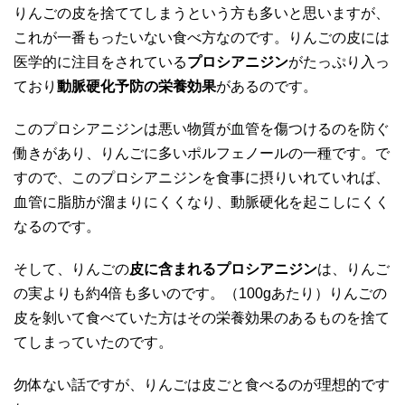
りんごの皮を捨ててしまうという方も多いと思いますが、
これが一番もったいない食べ方なのです。りんごの皮には
医学的に注目をされている
プロシアニジン
がたっぷり入っ
ており
動脈硬化予防の栄養効果
があるのです。
このプロシアニジンは悪い物質が血管を傷つけるのを防ぐ
働きがあり、りんごに多いポルフェノールの一種です。で
すので、このプロシアニジンを食事に摂りいれていれば、
血管に脂肪が溜まりにくくなり、動脈硬化を起こしにくく
なるのです。
そして、りんごの
皮に含まれるプロシアニジン
は、りんご
の実よりも約4倍も多いのです。（100gあたり）りんごの
皮を剝いて食べていた方はその栄養効果のあるものを捨て
てしまっていたのです。
勿体ない話ですが、りんごは皮ごと食べるのが理想的です