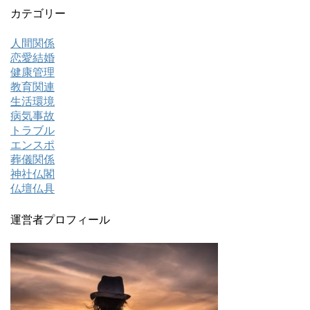
カテゴリー
人間関係
恋愛結婚
健康管理
教育関連
生活環境
病気事故
トラブル
エンスポ
葬儀関係
神社仏閣
仏壇仏具
運営者プロフィール