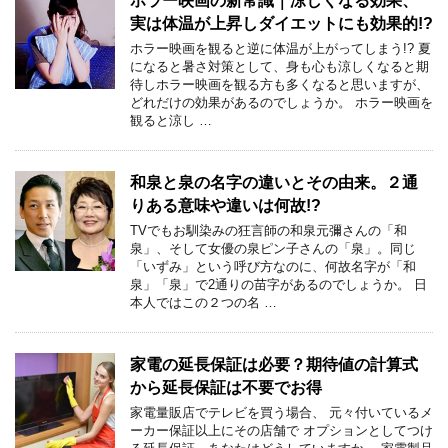
ホラー映画の新常識｜涼しくなる効果、
実は体温が上昇しダイエットにも効果的!?
ホラー映画を観ると逆に体温が上がってしまう!? 夏
になると暑さ対策として、身も心も涼しくなると期
待しホラー映画を観る方も多くなると思いますが、
どれだけの効果があるのでしょうか。 ホラー映画を
観ると涼し …
和泉と泉の名字の違いとその由来。２通
りある意味や違いは何故!?
TVでもお馴染みの狂言師の和泉元彌さんの「和
泉」、そして女優の泉ピン子さんの「泉」。同じ
「いずみ」という呼び方なのに、何故名字が「和
泉」「泉」で2通りの苗字があるのでしょうか。 日
本人ではこの２つの名 …
家電の延長保証は必要？期待値の計算式
から延長保証は不要でお得
家電量販店でテレビを買う場合、 元々付いているメ
ーカー保証以上にその店舗で オプションとしてつけ