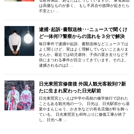
る延長保証、あなたはどうしていますか。 家電製品
は高価なものが多く、 もし不具合や故障が起きたら
不安とい …
逮捕･起訴･書類送検･･･ニュースで聞くけ
ど一体何!?警察からの流れを３分で解決
毎日事件で逮捕や起訴、書類送検などニュースでは
よく聞くけど、実はよく理解していないことありま
せんか。最近では幼児虐待、子供の置き去りなど子
供にまつわる事件が目立ってきています。その上、
逮捕されるのは2 …
日光東照宮修復後 外国人観光客殺到!?新
たに生まれ変わった日光駅前
日光東照宮といえば中学や高校の修学旅行で訪れた
こともある観光地の一つ。 日光は、日光駅前から湯
葉やまんじゅう、かき氷などの有名店舗が軒を飾っ
ている。 日光東照宮も40年ぶりに修復工事が終了
し、日光へ来 …